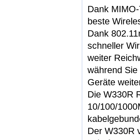
Dank MIMO-T
beste Wirele
Dank 802.11n-
schneller Wi
weiter Reich
während Sie 
Geräte weite
Die W330R Ro
10/100/1000M
kabelgebund
Der W330R v