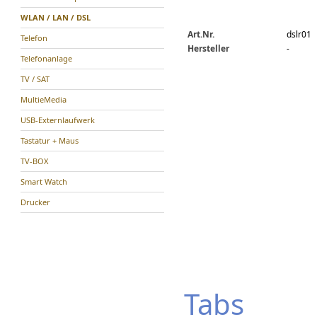
WLAN / LAN / DSL
Art.Nr.
dslr01
Telefon
Hersteller
-
Telefonanlage
TV / SAT
MultieMedia
USB-Externlaufwerk
Tastatur + Maus
TV-BOX
Smart Watch
Drucker
Tabs