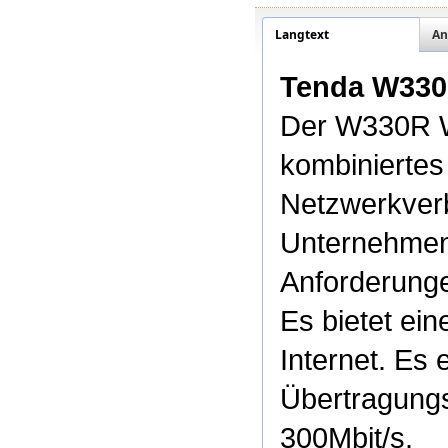
Langtext
An
Tenda W330R
Der W330R Wi
kombiniertes
Netzwerkverb
Unternehmen
Anforderunge
Es bietet ei
Internet. Es 
Übertragungs
300Mbit/s.