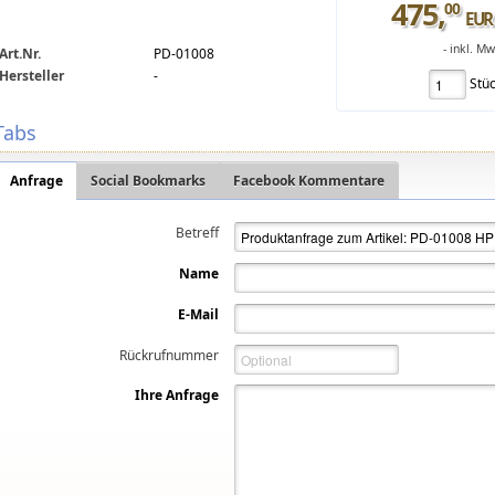
475
,
00
EUR
- inkl. M
Art.Nr.
PD-01008
Hersteller
-
Stü
Tabs
Anfrage
Social Bookmarks
Facebook Kommentare
Betreff
Name
E-Mail
Rückrufnummer
Ihre Anfrage