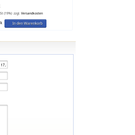
wSt (19%)
zzgl.
Versandkosten
ck
In den Warenkorb